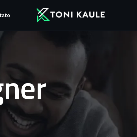
tato
gner